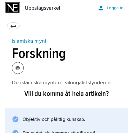
Uppslagsverket
Uppslagsverket
Logga in
islamiska mynt
Forskning
De islamiska mynten i vikingatidsfynden är
ofta skadade genom omild behandling. Snitt,
Vill du komma åt hela artikeln?
hack, hål, graffiter och annan åverkan, inte
minst fragmentering, förekommer som en
följd av att man kontrollerat myntets silverhalt
Objektiv och pålitlig kunskap.
eller förberett det till smycke. De importerade
mynten behandlades inte av nordborna som