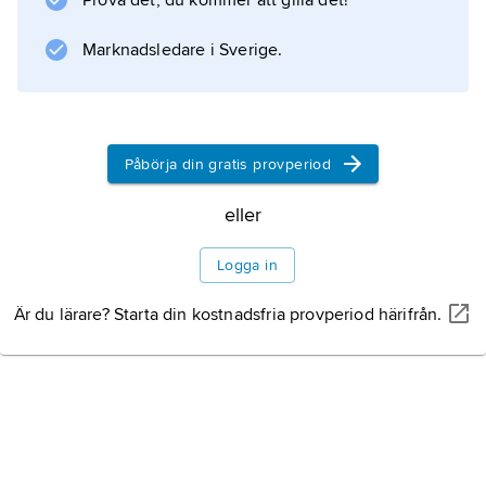
Prova det, du kommer att gilla det!
egentliga mynt utan vägdes och värderades
Marknadsledare i Sverige.
Information om artikeln
Påbörja din gratis provperiod
eller
Logga in
Är du lärare? Starta din kostnadsfria provperiod härifrån.