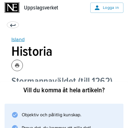
Uppslagsverket
Uppslagsverket
Logga in
Island
Historia
Stormannaväldet (till 1262)
Vill du komma åt hela artikeln?
Norsk och engelsk tid
(1262–1550)
Objektiv och pålitlig kunskap.
Under den danska kronan