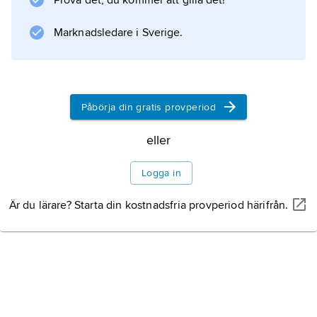
Prova det, du kommer att gilla det!
(1550–1848)
Marknadsledare i Sverige.
Mot självständighet (1848–
1940)
Påbörja din gratis provperiod
En modern industristat
eller
Efter finanskrisen 2008
Logga in
Är du lärare? Starta din kostnadsfria provperiod härifrån.
Information om artikeln