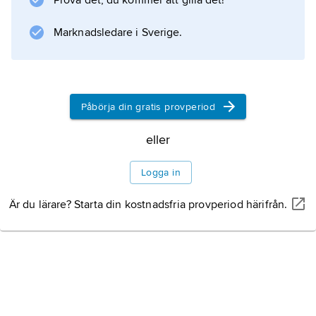
Prova det, du kommer att gilla det!
folk, ett land”). Sionismens mål var att skapa
Marknadsledare i Sverige.
ett hem för judar i Palestina.
Information om artikeln
Påbörja din gratis provperiod
eller
Logga in
Är du lärare? Starta din kostnadsfria provperiod härifrån.