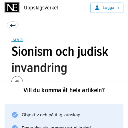
Uppslagsverket
Uppslagsverket
Logga in
Israel
Sionism och judisk
invandring
Vill du komma åt hela artikeln?
Vid slutet av 1800-talet växte en judisk
nationalism,
sionism
Objektiv och pålitlig kunskap.
, fram i Europa som en följd av antisemitism
men även av kolonialism och nationalism (”ett