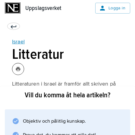
Uppslagsverket
Uppslagsverket
Logga in
Israel
Litteratur
Litteraturen i Israel är framför allt skriven på
hebreiska eller på
Vill du komma åt hela artikeln?
jiddisch
. På arabiska utges dessutom en palestinsk
skönlitteratur, se
Objektiv och pålitlig kunskap.
Palestina (Litteratur)
. Jämför även