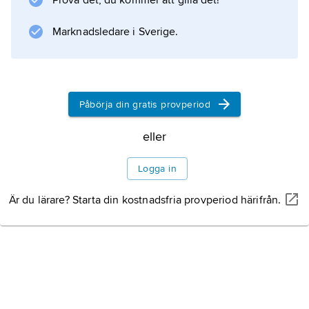
Prova det, du kommer att gilla det!
judisk litteratur
.
Marknadsledare i Sverige.
Information om artikeln
Påbörja din gratis provperiod
eller
Logga in
Är du lärare? Starta din kostnadsfria provperiod härifrån.