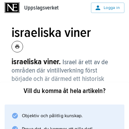
Uppslagsverket
Uppslagsverket
Logga in
israeliska viner
israeliska viner.
Israel är ett av de
områden där vintillverkning först
började och är därmed ett historisk
vinland.
Vill du komma åt hela artikeln?
I mer modern tid tog vinproduktionen fart igen
under 1880-talet med hjälp av fransmannen
Edmond de Rothschild, som planterade druvor
Objektiv och pålitlig kunskap.
i regionerna Samson och Shomron vid