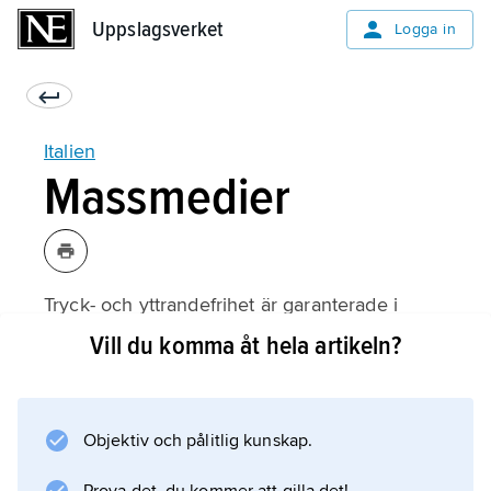
Uppslagsverket
Uppslagsverket
Logga in
Italien
Massmedier
Tryck- och yttrandefrihet är garanterade i
konstitutionen, men Italien hamnar trots det
Vill du komma åt hela artikeln?
oftast långt ned i de index över pressfrihet
som årligen görs av olika organisationer,
exempelvis
Objektiv och pålitlig kunskap.
Reportrar utan gränser
(41:e plats 2020). Orsaken är främst den