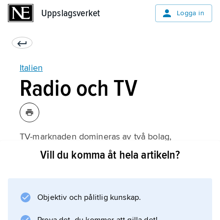
Uppslagsverket
Uppslagsverket
Logga in
Italien
Radio och TV
TV-marknaden domineras av två bolag,
statliga RAI (Radiotelevisione Italiana) och
Vill du komma åt hela artikeln?
Mediaset, kontrollerat av förre
premiärministern Silvio Berlusconi fram till
dennes död 2023. Andra aktörer på
Objektiv och pålitlig kunskap.
marknaden är Rupert Murdochs Sky Italia
samt Telecom Italia.