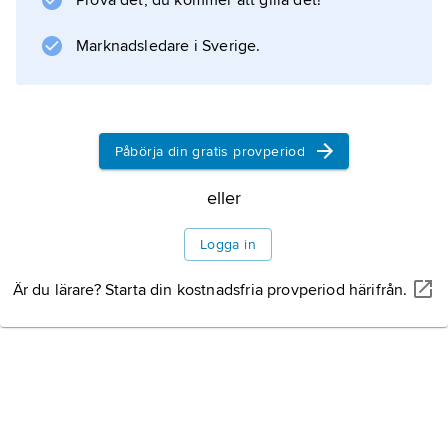
Prova det, du kommer att gilla det!
Marknadsledare i Sverige.
Information om artikeln
Påbörja din gratis provperiod
eller
Logga in
Är du lärare? Starta din kostnadsfria provperiod härifrån.