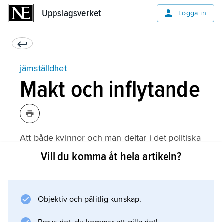
Uppslagsverket
Uppslagsverket
Logga in
jämställdhet
Makt och inflytande
Att både kvinnor och män deltar i det politiska
livet är en rättvisefråga. Dessutom finns det
Vill du komma åt hela artikeln?
ett intresse för både kvinnor och män av att
vara representerad eftersom politikens
innehåll ser olika ut i förhållande till olika
Objektiv och pålitlig kunskap.
gruppers behov, önskemål och krav.