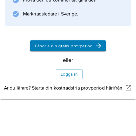
Prova det, du kommer att gilla det!
Marknadsledare i Sverige.
Information om artikeln
Påbörja din gratis provperiod
eller
Logga in
Är du lärare? Starta din kostnadsfria provperiod härifrån.