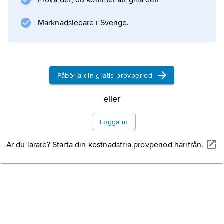
Prova det, du kommer att gilla det!
statliga läroverken för flickor. Helt
könssegregerade
Marknadsledare i Sverige.
Information om artikeln
Påbörja din gratis provperiod
eller
Logga in
Är du lärare? Starta din kostnadsfria provperiod härifrån.