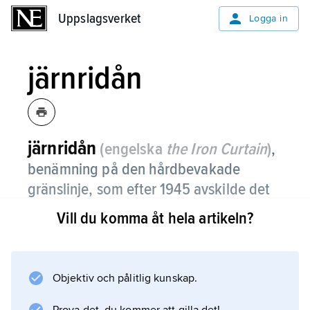
Uppslagsverket
Uppslagsverket
Logga in
järnridån
järnridån
(engelska
the Iron Curtain
)
,
benämning på den hårdbevakade
gränslinje, som efter 1945 avskilde det
kommuniststyrda Östeuropa från väst.
Vill du komma åt hela artikeln?
Namnet beskriver Sovjetunionens strävan att
avskärma Östeuropa från inflytanden från väst
och lanserades av Winston Churchill i ett
Objektiv och pålitlig kunskap.
uppmärksammat tal 1946 (Fultontalet). Under