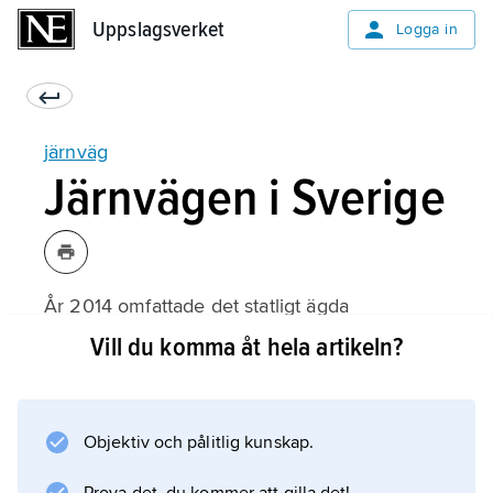
Uppslagsverket
Uppslagsverket
Logga in
järnväg
Järnvägen i Sverige
År 2014 omfattade det statligt ägda
järnvägsnätet som förvaltas av Trafikverket
Vill du komma åt hela artikeln?
cirka 13 640 km, varav 11 152 km var
elektrifierad järnväg. Hela detta nät har så
kallad normal spårvidd om 1 435 mm. Utöver
Objektiv och pålitlig kunskap.
Trafikverkets järnvägsnät kan främst
Arlandabanan