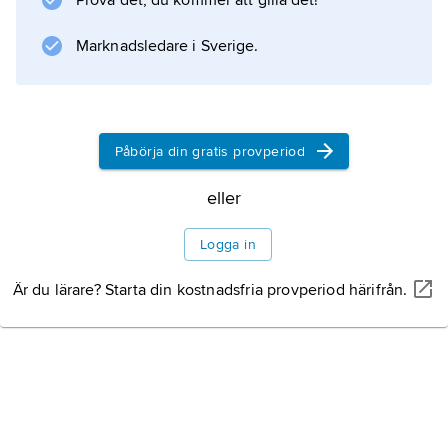
Prova det, du kommer att gilla det!
mm) och i Queensland och Västaustralien
smalspåriga (1 067 mm). Järnvägen fick
Marknadsledare i Sverige.
Information om artikeln
Påbörja din gratis provperiod
eller
Logga in
Är du lärare? Starta din kostnadsfria provperiod härifrån.