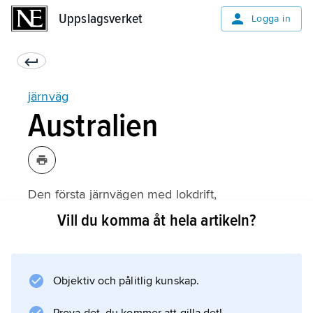
Uppslagsverket
Uppslagsverket
Logga in
järnväg
Australien
Den första järnvägen med lokdrift,
Melbourne–Hobs Bay, öppnades 1854.
Vill du komma åt hela artikeln?
Järnvägarna byggdes av lokala intressen,
vilket medförde att man i olika delstater fick
olika spårvidd och därmed problem med
Objektiv och pålitlig kunskap.
samtrafiken. I Nya Syd-Wales är järnvägarna
normalspåriga, i Victoria bredspåriga (1 600