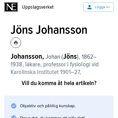
Uppslagsverket
Uppslagsverket
Logga in
Jöns Johansson
Johansson,
Jöns
Johan (
),
1862–
1938, läkare, professor i fysiologi vid
Karolinska Institutet 1901–27,
ordförande i Nobelkommittén där 1918–
Vill du komma åt hela artikeln?
26.
Johansson träffade 1890
Alfred Nobel
Objektiv och pålitlig kunskap.
i Paris och väckte dennes intresse för