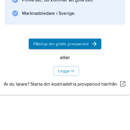
Prova det, du kommer att gilla det!
experimentell medicin. Han bedrev en
internationellt uppskattad forskning inom
Marknadsledare i Sverige.
muskelfysiologin.
Påbörja din gratis provperiod
Information om artikeln
eller
Logga in
Är du lärare? Starta din kostnadsfria provperiod härifrån.