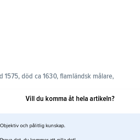
d 1575, död ca 1630, flamländsk målare,
Vill du komma åt hela artikeln?
s hov i Prag, är främst bekant för sina
 personkarakteristik.
Objektiv och pålitlig kunskap.