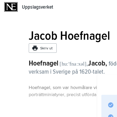
Uppslagsverket
Uppslagsverket
Jacob Hoefnagel
Skriv ut
Hoefnagel
Jacob,
,
föd
[hu:ʹfna:xəl]
verksam i Sverige på 1620-talet.
Hoefnagel, som var hovmålare vid Rudolf II:
porträttminiatyrer, precist utförda med god