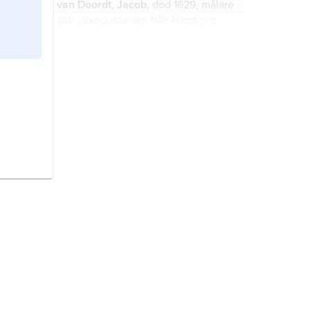
van Doordt
,
Jacob,
död 1629, målare
och vaxpousserare från Hamburg,
troligen av flamländsk börd.
Worm
,
Jacob,
född ca 1642, död ca
1692, dansk poet.
Arcimboldo
(
Arcimboldi
),
Giuseppe,
född ca 1527, död 1593, italiensk
manieristmålare från Milano.
Obrecht
(
Hobrecht
),
Jacob,
född
cirka 1450, död 1505, nederländsk
tonsättare, även verksam i Italien.
Jacob
, fransk ebenistfamilj, verksam
i Paris 1765–1847.