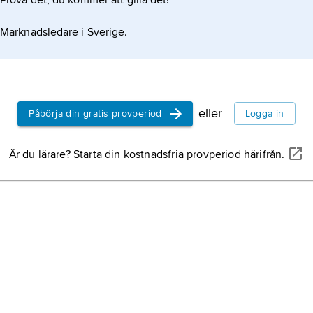
Prova det, du kommer att gilla det!
Marknadsledare i Sverige.
eller
Påbörja din gratis provperiod
Logga in
Är du lärare? Starta din kostnadsfria provperiod härifrån.