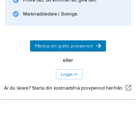
Prova det, du kommer att gilla det!
Filosofi
Marknadsledare i Sverige.
Psykologi
Påbörja din gratis provperiod
Psykoanalys
eller
Litteraturanvisning
Logga in
Är du lärare? Starta din kostnadsfria provperiod härifrån.
Information om artikeln