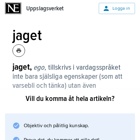
Uppslagsverket
Uppslagsverket
Logga in
jaget
jaget,
ego,
tillskrivs i vardagsspråket
inte bara själsliga egenskaper (som att
varsebli och tänka) utan även
kroppsliga (som att ha en viss vikt och
Vill du komma åt hela artikeln?
längd).
I denna artikel diskuteras det filosofiska och
psykologiska jagbegreppet ur tre olika
Objektiv och pålitlig kunskap.
aspekter.