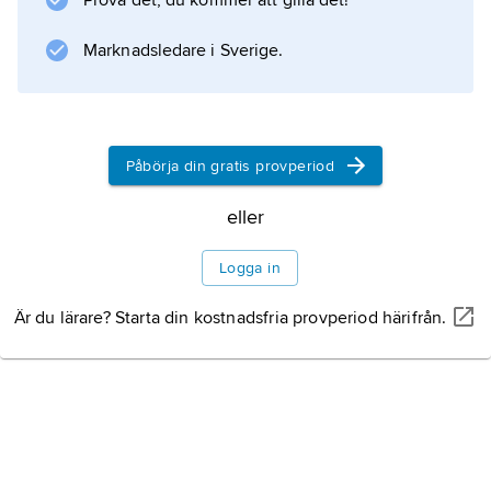
Prova det, du kommer att gilla det!
jaktvårdspersonal, viltforskning,
viltvårdsåtgärder och utbildning. Till länens
Marknadsledare i Sverige.
älgvårdsfonder betalas också avgifter för varje
Påbörja din gratis provperiod
Information om artikeln
eller
Logga in
Är du lärare? Starta din kostnadsfria provperiod härifrån.