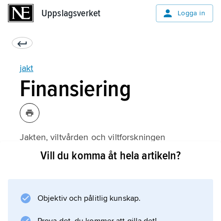
Uppslagsverket
Uppslagsverket
Logga in
jakt
Finansiering
Jakten, viltvården och viltforskningen
finansieras till övervägande del genom
Vill du komma åt hela artikeln?
avgifter, frivilliga och föreskrivna, som jägarna
betalar. Var och en som jagar ska
betala viltvårdsavgift varje år. Avgifterna bildar
Objektiv och pålitlig kunskap.
Viltvårdsfonden, ur vilken pengar utbetalas till
bland annat löner för Jägareförbundets