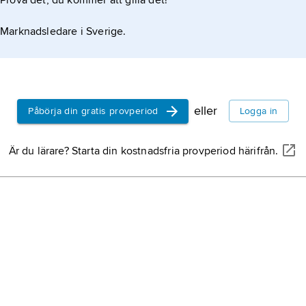
Prova det, du kommer att gilla det!
Marknadsledare i Sverige.
eller
Påbörja din gratis provperiod
Logga in
Är du lärare? Starta din kostnadsfria provperiod härifrån.