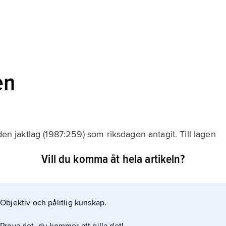
en
den jaktlag (1987:259) som riksdagen antagit. Till lagen
5) som beslutats av regeringen, den jaktkungörelse som
Vill du komma åt hela artikeln?
(2000:592) om viltvårdsområden. Lagstiftning som berör
nlagen (1996:67) och vapenförordningen (1996:70).
Objektiv och pålitlig kunskap.