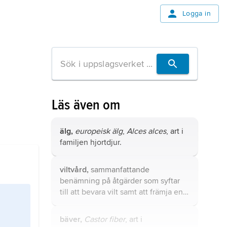
Logga in
Läs även om
älg,
europeisk älg
,
Alces alces
, art i
familjen hjortdjur.
viltvård,
sammanfattande
benämning på åtgärder som syftar
till att bevara vilt samt att främja en
med hänsyn till allmänna och
enskilda intressen lämplig
bäver,
Castor fiber
, art i
utveckling av viltstammarna.