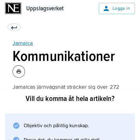
Uppslagsverket
Uppslagsverket
Logga in
Jamaica
Kommunikationer
Jamaicas järnvägsnät sträcker sig över 272
km och subventioneras av regeringen.
Vill du komma åt hela artikeln?
Vägnätet är förhållandevis väl utbyggt och
följer kusten runt ön samt skär igenom landet
i nord–sydlig riktning på tre ställen.
Objektiv och pålitlig kunskap.