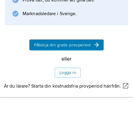
Prova det, du kommer att gilla det!
Information om artikeln
Marknadsledare i Sverige.
Påbörja din gratis provperiod
eller
Logga in
Är du lärare? Starta din kostnadsfria provperiod härifrån.