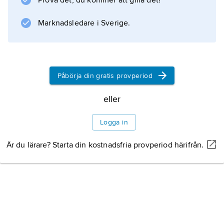
Prova det, du kommer att gilla det!
mellan bl.a. sociala, geografiska
Marknadsledare i Sverige.
Information om artikeln
Påbörja din gratis provperiod
eller
Logga in
Är du lärare? Starta din kostnadsfria provperiod härifrån.