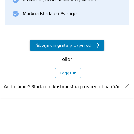
Prova det, du kommer att gilla det!
Information om artikeln
Marknadsledare i Sverige.
Påbörja din gratis provperiod
eller
Logga in
Är du lärare? Starta din kostnadsfria provperiod härifrån.