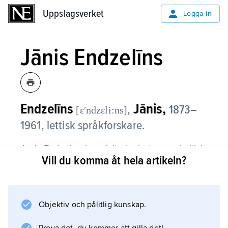
Uppslagsverket
Uppslagsverket
Logga in
Jānis Endzelīns
Endzelīns
Jānis,
,
1873–
[ɛʹndzɛli:ns]
1961, lettisk språkforskare.
Jānis Endzelīns har givit ut arbeten om baltisk
Vill du komma åt hela artikeln?
och slavisk språkhistoria. Han har haft
betydelse för utformningen av det lettiska
skriftspråket.
Objektiv och pålitlig kunskap.