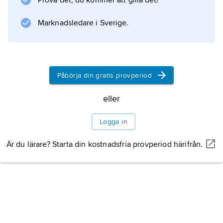
Prova det, du kommer att gilla det!
Naruhito
.
Marknadsledare i Sverige.
Information om artikeln
Påbörja din gratis provperiod
eller
Logga in
Är du lärare? Starta din kostnadsfria provperiod härifrån.