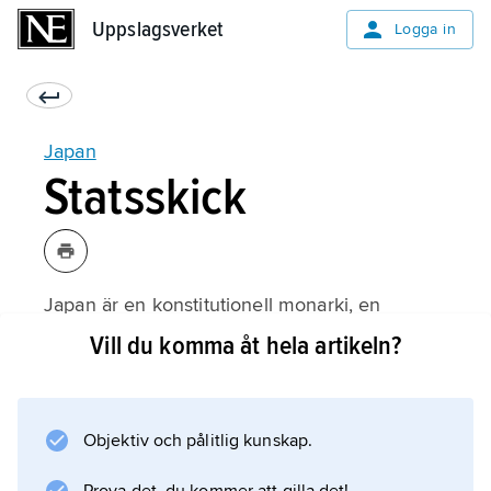
Uppslagsverket
Uppslagsverket
Logga in
Japan
Statsskick
Japan är en konstitutionell monarki, en
demokrati med ett folkvalt parlament och med
Vill du komma åt hela artikeln?
en regering ledd av en premiärminister.
Kejsaren är numera enbart en symbol för
staten. 2019 abdikerade
Objektiv och pålitlig kunskap.
Akihito
till förmån för sin son