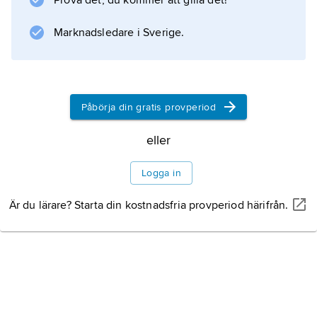
Prova det, du kommer att gilla det!
Marknadsledare i Sverige.
Information om artikeln
Påbörja din gratis provperiod
eller
Logga in
Är du lärare? Starta din kostnadsfria provperiod härifrån.