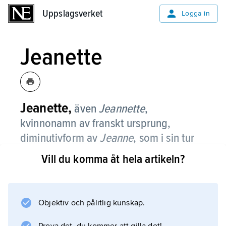
Uppslagsverket
Uppslagsverket
Logga in
Jeanette
Jeanette,
även
Jeannette
,
kvinnonamn av franskt ursprung,
diminutivform av
Jeanne
, som i sin tur
är den franska formen av
Johanna
.
Vill du komma åt hela artikeln?
Namnet har funnits i svenskan sedan slutet av
1600-talet och var populärt på 1700-talet,
liksom på 1960- och 70-talen.
Objektiv och pålitlig kunskap.