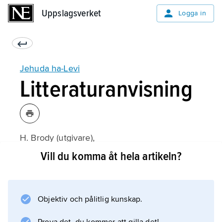
Uppslagsverket
Uppslagsverket
Logga in
Jehuda ha-Levi
Litteraturanvisning
H. Brody (utgivare),
Diwan des Abu-l-Hasan Jehuda ha-Levi
Vill du komma åt hela artikeln?
(1894–1930, 1971);
Objektiv och pålitlig kunskap.
Information om artikeln