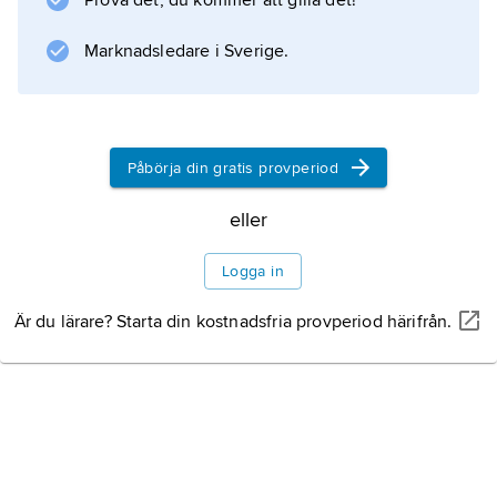
Prova det, du kommer att gilla det!
Marknadsledare i Sverige.
Påbörja din gratis provperiod
eller
Logga in
Är du lärare? Starta din kostnadsfria provperiod härifrån.