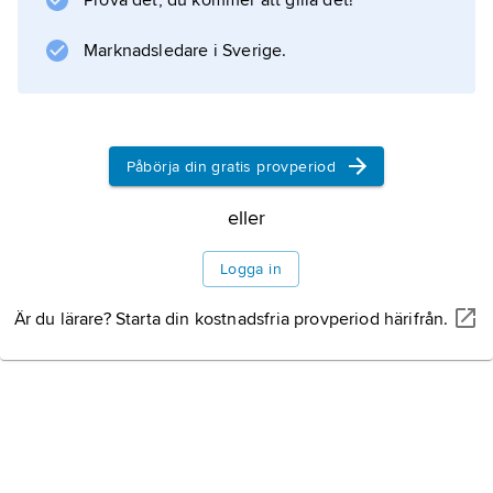
Prova det, du kommer att gilla det!
Marknadsledare i Sverige.
Påbörja din gratis provperiod
eller
Logga in
Är du lärare? Starta din kostnadsfria provperiod härifrån.