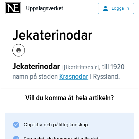
Uppslagsverket
Uppslagsverket
Logga in
Jekaterinodar
Jekaterinodar
till 1920
[jikətirinɐdaʹr]
,
namn på staden
Krasnodar
i Ryssland.
Vill du komma åt hela artikeln?
Information om artikeln
Objektiv och pålitlig kunskap.