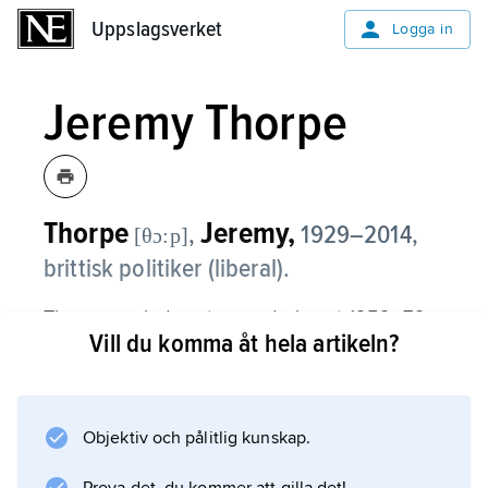
Uppslagsverket
Uppslagsverket
Logga in
Jeremy Thorpe
Thorpe
Jeremy,
,
1929–2014,
[θɔ:p]
brittisk politiker (liberal).
Thorpe var ledamot av underhuset 1959–79
Vill du komma åt hela artikeln?
och ledde från 1967 Liberal Party. Han
tvingades 1976 avgå som partiledare sedan
han anklagats för medverkan i en
mordkomplott mot en man som han påstods
Objektiv och pålitlig kunskap.
ha haft ett förhållande med. Thorpe förnekade