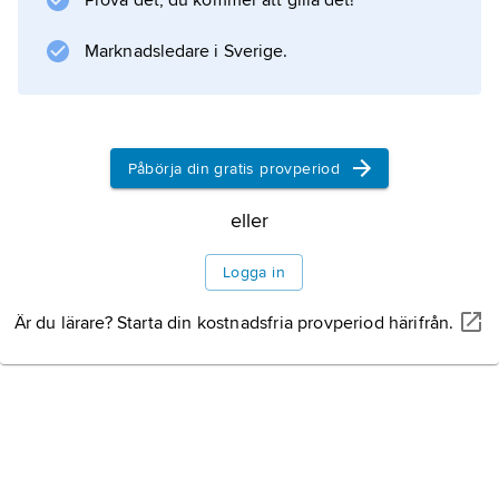
Prova det, du kommer att gilla det!
anklagelserna och friades senare i domstol.
Han beskrev dessa händelser, och
Marknadsledare i Sverige.
Information om artikeln
Påbörja din gratis provperiod
eller
Logga in
Är du lärare? Starta din kostnadsfria provperiod härifrån.