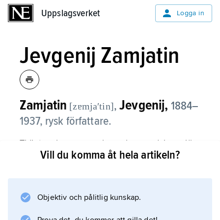
Uppslagsverket
Uppslagsverket
Logga in
Jevgenij Zamjatin
Zamjatin
Jevgenij,
,
1884–
[zɐmjaʹtin]
1937, rysk författare.
Tidigt verksam som skeppsbyggnadsingenjör
Vill du komma åt hela artikeln?
debuterade Jevgenij Zamjatin 1913 med en
samling noveller från den ”mörka” ryska
landsbygden. I 1920-talets nya sovjetryska
litteratur var han en säker kritiker, hans egen
Objektiv och pålitlig kunskap.
stil är förtätad och byggs upp av finslipade