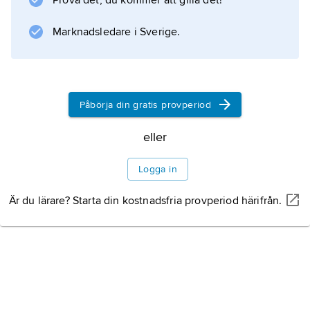
Prova det, du kommer att gilla det!
bilder och slående metaforer. Ett urval av hans
berättelser finns på svenska med titeln
Marknadsledare i Sverige.
Information om artikeln
Påbörja din gratis provperiod
eller
Logga in
Är du lärare? Starta din kostnadsfria provperiod härifrån.