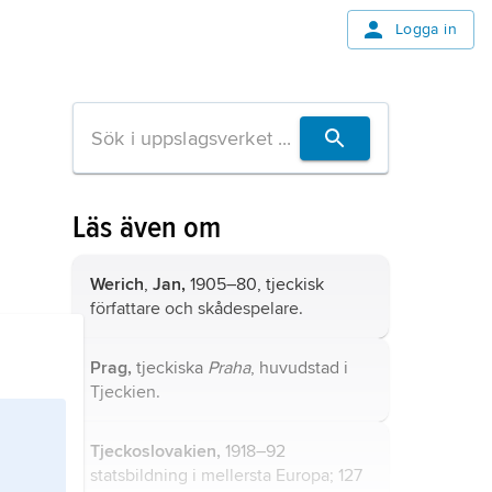
Logga in
Läs även om
Werich
,
Jan,
1905–80, tjeckisk
författare och skådespelare.
Prag,
tjeckiska
Praha
, huvudstad i
Tjeckien.
Tjeckoslovakien,
1918–92
statsbildning i mellersta Europa; 127