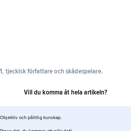
, tjeckisk författare och skådespelare.
anande samarbete med
Vill du komma åt hela artikeln?
) i Prag (1927–38). Voskovec tvingades i landsflykt
948, och var till sin död verksam som
Objektiv och pålitlig kunskap.