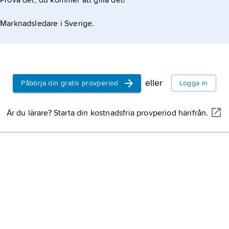
Prova det, du kommer att gilla det!
Marknadsledare i Sverige.
eller
Påbörja din gratis provperiod
Logga in
Är du lärare? Starta din kostnadsfria provperiod härifrån.