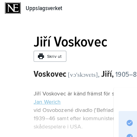
Uppslagsverket
Uppslagsverket
Jiří Voskovec
Skriv ut
Voskovec
Jiří,
,
1905–81
[vɔʹskɔvɛts]
Jiří Voskovec är känd främst för sitt nyd
Jan Werich
vid Osvobozené divadlo (’Befriade teatern’
1939–46 samt efter kommunisternas kupp 1
skådespelare i USA.