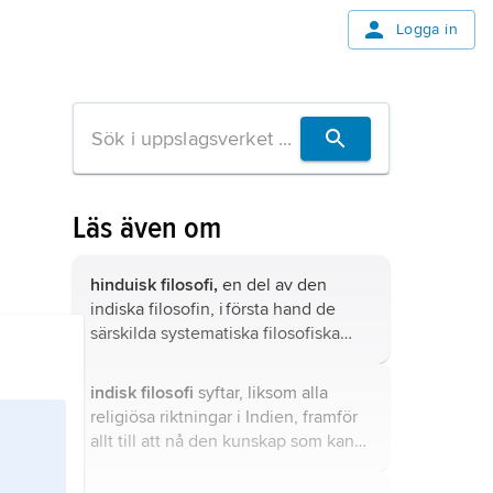
Logga in
Läs även om
hinduisk filosofi,
en del av den
indiska filosofin, i första hand de
särskilda systematiska filosofiska
riktningar som bygger på
hinduismen och ser kunskapen som
indisk filosofi
syftar, liksom alla
främsta medlet att nå frigörelse
religiösa riktningar i Indien, framför
(
moksha
) från återfödelsernas
allt till att nå den kunskap som kan
kretslopp.
ge frigörelse (
moksha
) från världen
och omfödelsen.