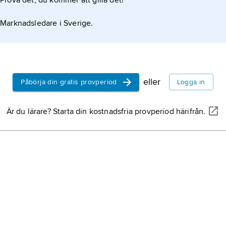
Prova det, du kommer att gilla det!
Marknadsledare i Sverige.
eller
Påbörja din gratis provperiod
Logga in
Är du lärare? Starta din kostnadsfria provperiod härifrån.