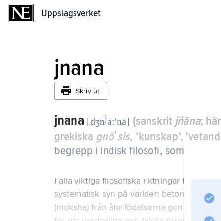
Uppslagsverket
Uppslagsverket
jnana
Skriv ut
jnana
j
(sanskrit
jñāna
; hä
[dʒn
a:ʹna]
grekiska
gnōʹsis
, ’kunskap’, ’vetande
begrepp i indisk filosofi, som bör skil
I alla viktiga filosofiska riktningar från U
systematisk syn på världen betonas, är den
(moksha) från återfödelserna genom att öve
för vår vardagliga och falska föreställning