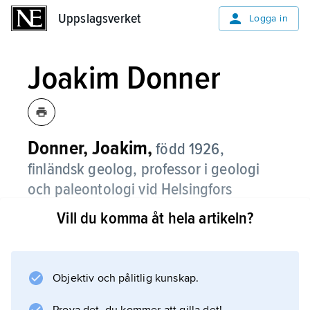
Uppslagsverket
Uppslagsverket
Logga in
Joakim Donner
Donner, Joakim,
född 1926,
finländsk geolog, professor i geologi
och paleontologi vid Helsingfors
universitet 1965–90; jämför släktartikel
Vill du komma åt hela artikeln?
Donner
.
Joakim Donner har bl.a. studerat interglaciala,
senglaciala och postglaciala bildningar i
Objektiv och pålitlig kunskap.
Finland, dateringsproblematik och Östersjöns