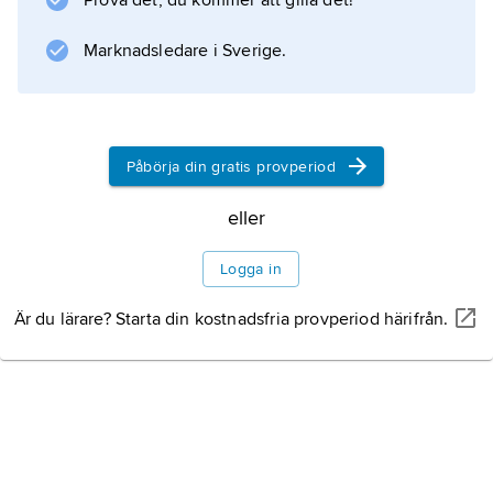
Prova det, du kommer att gilla det!
utvecklingshistoria.
Marknadsledare i Sverige.
Information om artikeln
Påbörja din gratis provperiod
eller
Logga in
Är du lärare? Starta din kostnadsfria provperiod härifrån.