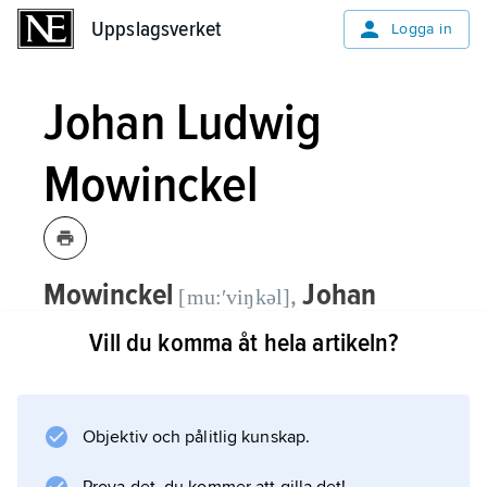
Uppslagsverket
Uppslagsverket
Logga in
Johan Ludwig
Mowinckel
Mowinckel
Johan
,
[mu:ʹviŋkəl]
Ludwig,
född 22 oktober 1870, död 30
Vill du komma åt hela artikeln?
september 1943, norsk skeppsredare
och politiker, stortingsman (från Bergen)
första gången 1906–09, parlamentarisk
Objektiv och pålitlig kunskap.
ledare för Venstre 1916–18 och från