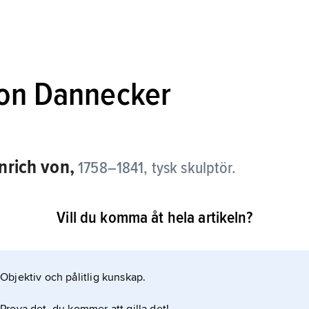
von Dannecker
nrich von,
1758–1841, tysk skulptör.
rt, som bekostade hans utbildning i Paris och Rom.
Vill du komma åt hela artikeln?
ning mellan realistisk intention och klassicismens
i Stuttgart blev en samlingspunkt för samtida tyskt
Objektiv och pålitlig kunskap.