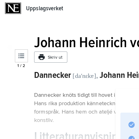
Uppslagsverket
Uppslagsverket
Johann Heinrich 
Skriv ut
1
/
2
Dannecker
Johann Hei
,
[daʹnɛkɐ]
Dannecker knöts tidigt till hovet i Stuttga
Hans rika produktion kännetecknas av spän
formspråk. Hans hem och ateljé vid slottet 
konstliv.
Litteraturanvisning