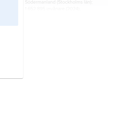
Södermanland (Stockholms län);
1 652 895 invånare (2024).
Österrike,
stat i Centraleuropa.
Danmark,
stat i Nordeuropa.
Estland,
stat vid Östersjön.
Sverige,
stat på Skandinaviska
halvön, norra Europa.
Finland,
stat i Nordeuropa.
Frankrike,
stat i Västeuropa.
Italien,
stat i södra Europa.