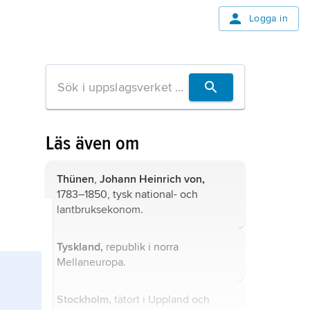
Logga in
Läs även om
Thünen
,
Johann Heinrich von,
1783–1850, tysk national- och
lantbruksekonom.
Tyskland,
republik i norra
Mellaneuropa.
Stockholm,
tätort i Uppland och