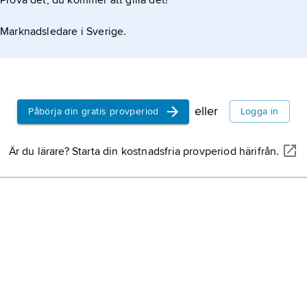
Prova det, du kommer att gilla det!
Marknadsledare i Sverige.
eller
Påbörja din gratis provperiod
Logga in
Är du lärare? Starta din kostnadsfria provperiod härifrån.