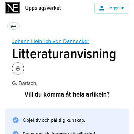
Uppslagsverket
Uppslagsverket
Logga in
Johann Heinrich von Dannecker
Litteraturanvisning
G. Bartsch,
Akademismus und Idealismus am Beispiel des
Vill du komma åt hela artikeln?
Bildhauers Johann Heinrich Dannecker
(1976);
Objektiv och pålitlig kunskap.