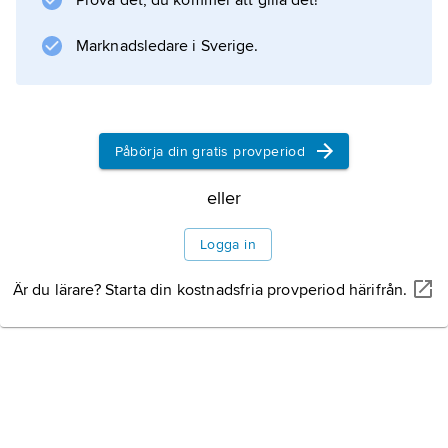
Prova det, du kommer att gilla det!
Information om artikeln
Marknadsledare i Sverige.
Påbörja din gratis provperiod
eller
Logga in
Är du lärare? Starta din kostnadsfria provperiod härifrån.