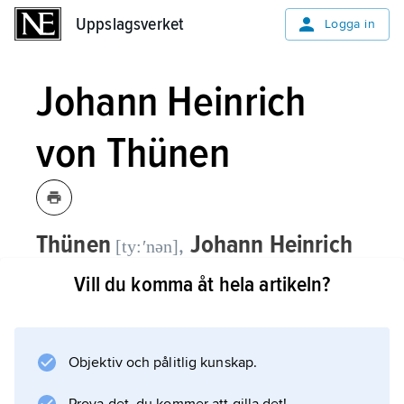
Uppslagsverket
Uppslagsverket
Logga in
Johann Heinrich
von Thünen
Thünen
Johann Heinrich
,
[ty:ʹnən]
von,
1783–1850, tysk national- och
Vill du komma åt hela artikeln?
lantbruksekonom.
I Thünens huvudverk,
Objektiv och pålitlig kunskap.
Der isolierte Staat in Beziehung auf
Landwirtschaft und Nationalökonomie