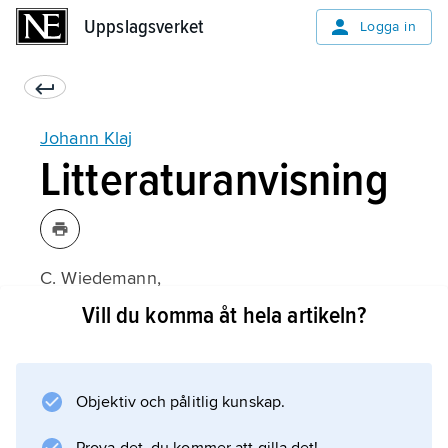
Uppslagsverket
Uppslagsverket
Logga in
Johann Klaj
Litteraturanvisning
C. Wiedemann,
Johann Klaj und seine Redeoratorien
Vill du komma åt hela artikeln?
(1966).
Objektiv och pålitlig kunskap.
Information om artikeln