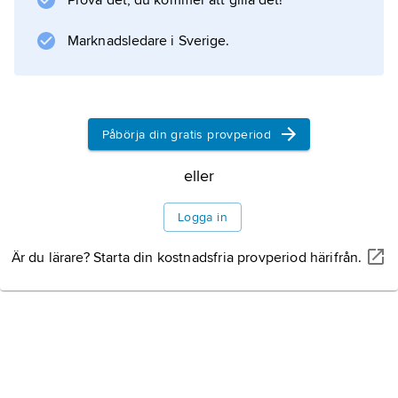
Prova det, du kommer att gilla det!
Marknadsledare i Sverige.
Påbörja din gratis provperiod
eller
Logga in
Är du lärare? Starta din kostnadsfria provperiod härifrån.