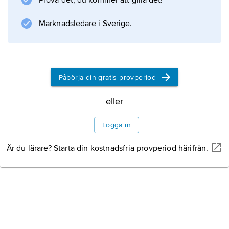
Prova det, du kommer att gilla det!
knippen. Frukten är en sprickkapsel.
Marknadsledare i Sverige.
Information om artikeln
Påbörja din gratis provperiod
eller
Logga in
Är du lärare? Starta din kostnadsfria provperiod härifrån.