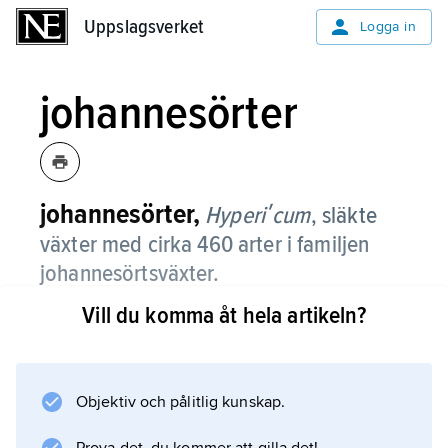
Uppslagsverket
Uppslagsverket
Logga in
johannesörter
johannesörter,
Hyperiʹcum
,
släkte
växter med cirka 460 arter i familjen
johannesörtsväxter.
Vill du komma åt hela artikeln?
De är fleråriga örter, som hör hemma i norra
halvklotets tempererade områden och på
högre nivåer i tropiska berg. De har motsatta,
hela och helbräddade blad, och de gula
Objektiv och pålitlig kunskap.
blommorna sitter i flock- eller klaselika