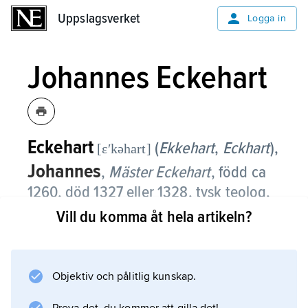
Uppslagsverket
Uppslagsverket
Logga in
Johannes Eckehart
Eckehart
(
Ekkehart
,
Eckhart
),
[ɛʹkəhart]
Johannes
,
Mäster Eckehart
,
född ca
1260, död 1327 eller 1328, tysk teolog,
filosof och mystiker.
Vill du komma åt hela artikeln?
Johannes Eckehart föddes i Hochheim,
Thüringen. Han inträdde i Dominikanorden
Objektiv och pålitlig kunskap.
vid 15 års ålder, studerade i Paris och Köln,
sedan åter i Paris, där han förvärvade