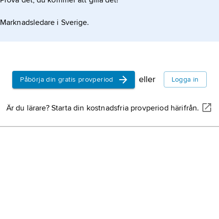
Prova det, du kommer att gilla det!
s natur och funktion. I sina dikter från 1920-talet
Marknadsledare i Sverige.
eller
Påbörja din gratis provperiod
Logga in
Är du lärare? Starta din kostnadsfria provperiod härifrån.