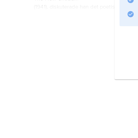
(1941), diskuterade han det poetiska språket
framstår han
Information om artikeln