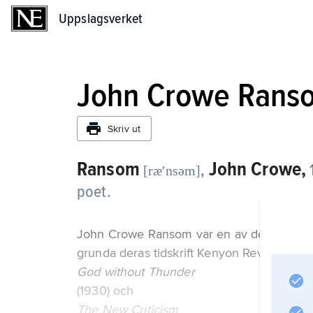
Uppslagsverket
Uppslagsverket
John Crowe Rans
Skriv ut
Ransom
John Crowe,
,
[ræʹnsəm]
poet.
John Crowe Ransom var en av de ledande 
grunda deras tidskrift Kenyon Review. I sin k
God without Thunder
(1930) och
The New Criticism