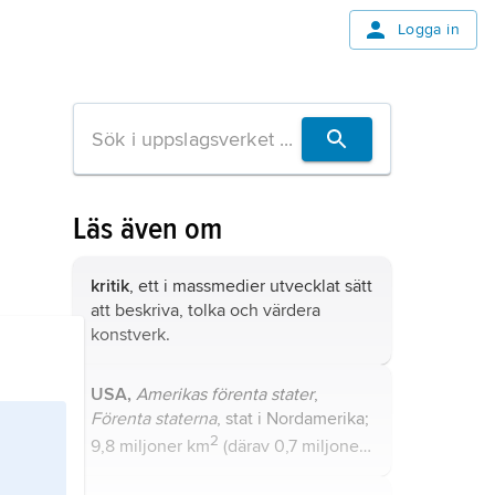
Logga in
Läs även om
kritik
, ett i massmedier utvecklat sätt
att beskriva, tolka och värdera
konstverk.
USA,
Amerikas förenta stater
,
Förenta staterna
, stat i Nordamerika;
2
9,8 miljoner km
(därav 0,7 miljoner
2
km
vatten), 336,6 miljoner invånare