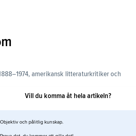
om
1888–1974, amerikansk litteraturkritiker och
Vill du komma åt hela artikeln?
amerikanska nykritikerna och var med om att
ritik, till exempel
Objektiv och pålitlig kunskap.