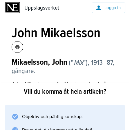
Uppslagsverket
Uppslagsverket
Logga in
John Mikaelsson
Mikaelsson,
John
(”
Mix
”),
1913–87,
gångare.
John Mikaelsson satte 14 världsrekord på
Vill du komma åt hela artikeln?
sträckor från 3 000 m till och med 20 000 m
bana 1936–45. Han vann OS-guld 1948 och
1952, EM-guld 1946 och 15 SM-tecken.
Objektiv och pålitlig kunskap.