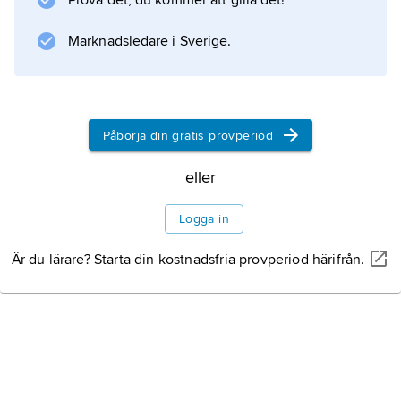
Prova det, du kommer att gilla det!
Information om artikeln
Marknadsledare i Sverige.
Påbörja din gratis provperiod
eller
Logga in
Är du lärare? Starta din kostnadsfria provperiod härifrån.