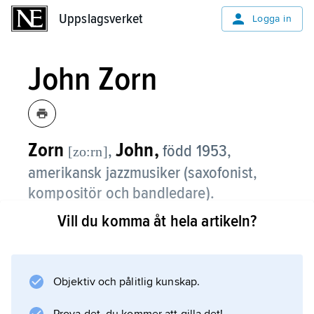
Uppslagsverket
Uppslagsverket
Logga in
John Zorn
Zorn
John,
,
född 1953,
[zo:rn]
amerikansk jazzmusiker (saxofonist,
kompositör och bandledare).
Vill du komma åt hela artikeln?
På 1970-talet studerade Zorn filmmusik och
klassisk komposition. Med sin collageartade
teknik baserad på snabbt växlande
blockavsnitt och halsbrytande stilvändningar
Objektiv och pålitlig kunskap.
etablerade han sig i mitten på 1980-talet, bl.a.