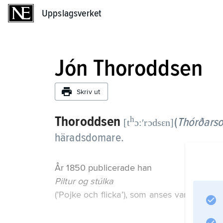
Uppslagsverket
Uppslagsverket
Jón Thoroddsen
Skriv ut
Thoroddsen
h
(
Thórðars
[t
ɔ:ʹrɔdsɛn]
häradsdomare.
År 1850 publicerade han
Piltur og stúlka
(’Pojke och flicka’), som anses vara den f