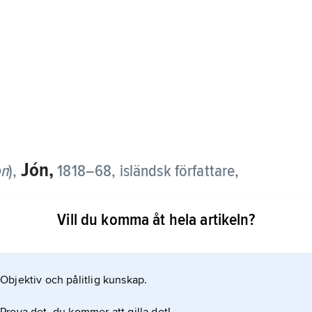
Jón,
on
),
1818–68, isländsk författare,
Vill du komma åt hela artikeln?
örsta högromantiska isländska romanen.
Objektiv och pålitlig kunskap.