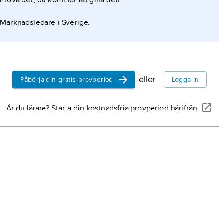
Prova det, du kommer att gilla det!
Marknadsledare i Sverige.
eller
Påbörja din gratis provperiod
Logga in
Är du lärare? Starta din kostnadsfria provperiod härifrån.