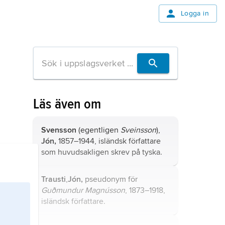
Logga in
Läs även om
Svensson
(egentligen
Sveinsson
),
Jón,
1857–1944, isländsk författare
som huvudsakligen skrev på tyska.
Trausti
,
Jón,
pseudonym för
Guðmundur Magnússon
, 1873–1918,
isländsk författare.