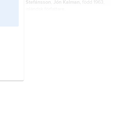
Stefánsson
,
Jón Kalman,
född 1963,
isländsk författare.
Stefánsson
,
Jón,
1851–1915, isländsk
författare med pseudonymen
Thorgils Gjallandi
.
Jón Arason
, 1484–1550, isländsk
präst och författare.
Ásmundsson
,
Jón Óskar,
1921–98,
isländsk författare.
Leifs
(egentligen
Thorleifsson
),
Jón,
1899–1968, isländsk tonsättare,
organisatör och dirigent.
Gumælius, Gustaf Wilhelm,
1789–