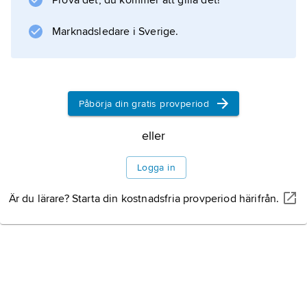
Prova det, du kommer att gilla det!
intäkter. Samtidigt infördes nya miljöstöd med
mera. Reformen utformades för att passa de
Marknadsledare i Sverige.
nya
Påbörja din gratis provperiod
Information om artikeln
eller
Logga in
Är du lärare? Starta din kostnadsfria provperiod härifrån.