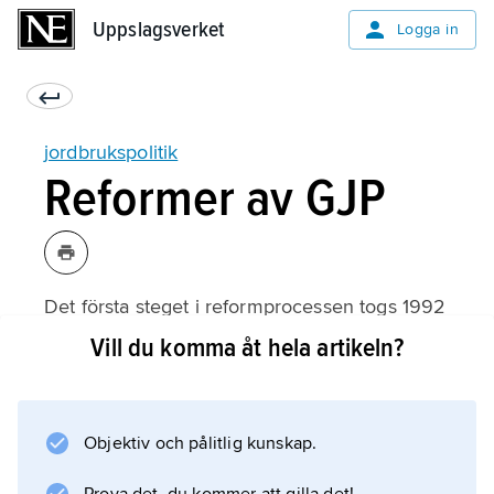
Uppslagsverket
Uppslagsverket
Logga in
jordbrukspolitik
Reformer av GJP
Det första steget i reformprocessen togs 1992
i och med MacSharryreformen (efter Ray
Vill du komma åt hela artikeln?
MacSharry, född 1938, EU:s
jordbrukskommissionär 1989–93). Priserna på
viktiga jordbruksprodukter sänktes och
Objektiv och pålitlig kunskap.
producenterna erbjöds areal- och djurbidrag
som byggde på kompensation för förlorade