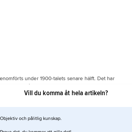
genomförts under 1900-talets senare hälft. Det har
ch Etiopien på 1970-talet, handlat om en omfördelning
Vill du komma åt hela artikeln?
orjordägarnas makt. I andra länder (Algeriet, Kenya,
iga delar i de
Objektiv och pålitlig kunskap.