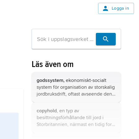
Logga in
Läs även om
godssystem,
ekonomiskt-socialt
system för organisation av storskalig
jordbruksdrift, oftast avseende den
agrara produktionen inom en feodal
europeisk samhällsstruktur med
copyhold
, en typ av
decentraliserad och i
besittningsförhållande till jord i
begynnelseskedet självhushållande
Storbritannien, närmast en tidig form
ekonomi.
av arrende, känd från senmedeltiden
och helt avskaffad först i början av