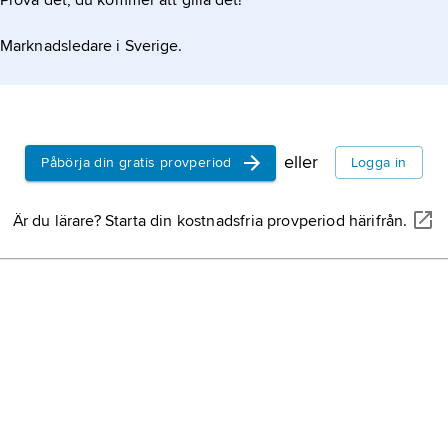
Prova det, du kommer att gilla det!
Marknadsledare i Sverige.
eller
Påbörja din gratis provperiod
Logga in
Är du lärare? Starta din kostnadsfria provperiod härifrån.