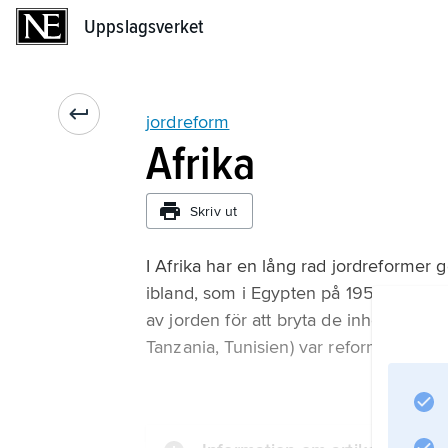
Uppslagsverket
Uppslagsverket
jordreform
Afrika
Skriv ut
I Afrika har en lång rad jordreformer 
ibland, som i Egypten på 1950-talet o
av jorden för att bryta de inhemska st
Tanzania, Tunisien) var reformerna vikt