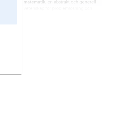
matematik
, en abstrakt och generell
vetenskap för problemlösning och
metodutveckling.
Skåne,
Sveriges sydligaste
landskap.
jordbruk,
utnyttjande av mark till
åkerbruk eller bete för produktion av
livsmedel, fodermedel och råvaror
till energiändamål eller till vidare
industriell förädling eller beredning.
Norge,
stat i Nordeuropa.
Danmark,
stat i Nordeuropa.
Nederländerna,
stat i
Nordvästeuropa.