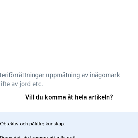
teriförrättningar uppmätning av inägomark
ifte av jord etc.
Vill du komma åt hela artikeln?
bönder (s.k. revkarlar), som med hjälp av olika
arken genom att dela in den i geometriska figurer
ns uppmätningarna bevarade i jordrevningsprotokoll
Objektiv och pålitlig kunskap.