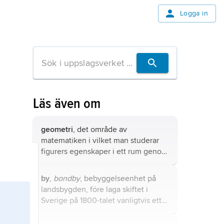
Logga in
Läs även om
geometri
, det område av
matematiken i vilket man studerar
figurers egenskaper i ett rum genom
att utgå från en uppsättning
grundläggande geometriska objekt,
by
,
bondby
, bebyggelseenhet på
axiom och definitioner.
landsbygden, före laga skiftet i
Sverige på 1800-talet vanligtvis ett
mindre antal gårdar med anknytning
till jordbruket och dess binäringar.