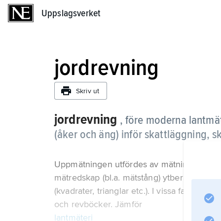
Uppslagsverket
Uppslagsverket
jordrevning
Skriv ut
jordrevning
, före moderna lantmä
(åker och äng) inför skattläggning, sk
Uppmätningen utfördes av mätningskunniga 
mätredskap (bl.a. mätstång) ytberäknade m
(kvadrater, trianglar etc.). I vissa fall fin
och revböcker. Jämför
lantmäteri