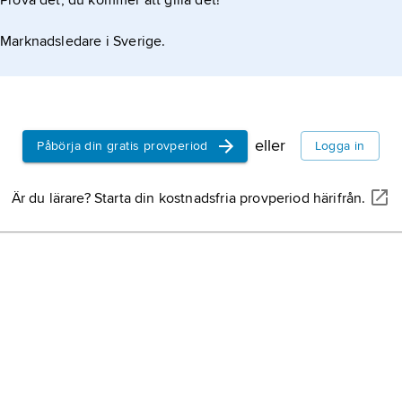
Prova det, du kommer att gilla det!
Marknadsledare i Sverige.
eller
Påbörja din gratis provperiod
Logga in
Är du lärare? Starta din kostnadsfria provperiod härifrån.