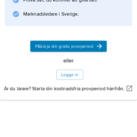
Prova det, du kommer att gilla det!
Marknadsledare i Sverige.
Påbörja din gratis provperiod
eller
Logga in
Är du lärare? Starta din kostnadsfria provperiod härifrån.