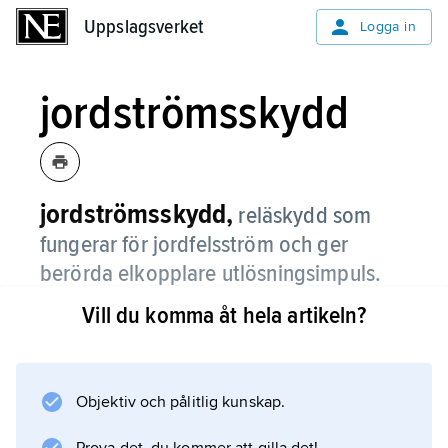
Uppslagsverket
Uppslagsverket
Logga in
jordströmsskydd
jordströmsskydd,
reläskydd som
fungerar för jordfelsström och ger
berörda elkopplare utlösningsimpuls.
Vill du komma åt hela artikeln?
De är ofta utförda som summaströmskydd.
Objektiv och pålitlig kunskap.
Information om artikeln