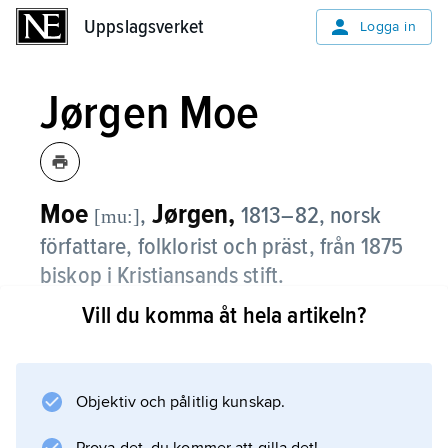
Uppslagsverket
Uppslagsverket
Logga in
Jørgen Moe
Moe
Jørgen,
,
1813–82, norsk
[mu:]
författare, folklorist och präst, från 1875
biskop i Kristiansands stift.
Vill du komma åt hela artikeln?
Tillsammans med P.C. Asbjørnsen insamlade
och utgav han
Norske Folkeeventyr
(1841–44), som fick stor betydelse för det
Objektiv och pålitlig kunskap.
norska språkets utveckling. Hans förord till