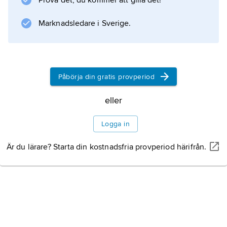
Prova det, du kommer att gilla det!
den utökade andra upplagan 1852 var ett
försök att karakterisera den norska folksagans
Marknadsledare i Sverige.
särart.
Litteraturanvisning
Påbörja din gratis provperiod
eller
Information om artikeln
Logga in
Är du lärare? Starta din kostnadsfria provperiod härifrån.