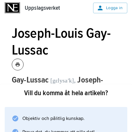
Uppslagsverket
Uppslagsverket
Logga in
Joseph-Louis Gay-
Lussac
Gay-Lussac
Joseph-
,
[gɛlysaʹk]
Louis,
född 6 december 1778, död 9
Vill du komma åt hela artikeln?
maj 1850, fransk fysiker och kemist;
professor i fysik vid Faculté des
sciences i Paris 1808–32, i kemi vid
Objektiv och pålitlig kunskap.
École polytechnique från 1810 och vid