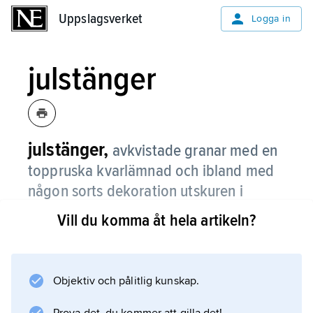
Uppslagsverket
Uppslagsverket
Logga in
julstänger
julstänger,
avkvistade granar med en
toppruska kvarlämnad och ibland med
någon sorts dekoration utskuren i
barken vilka restes parvis framför
Vill du komma åt hela artikeln?
gårdar på landsbygden, särskilt i
mellersta Sverige.
Objektiv och pålitlig kunskap.
Julstänger restes ofta på Tomasdagen (21
december) av byns bönder gemensamt, vilka