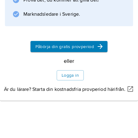
Prova det, du kommer att gilla det!
Marknadsledare i Sverige.
Påbörja din gratis provperiod
eller
Logga in
Är du lärare? Starta din kostnadsfria provperiod härifrån.