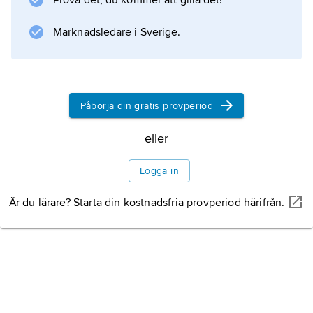
Prova det, du kommer att gilla det!
Information om artikeln
Marknadsledare i Sverige.
Påbörja din gratis provperiod
eller
Logga in
Är du lärare? Starta din kostnadsfria provperiod härifrån.