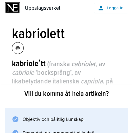
Uppslagsverket
Uppslagsverket
Logga in
kabriolett
kabrioleʹtt
(franska
cabriolet
, av
cabriole
’bocksprång’, av
likabetydande italienska
capriola
, på
grund av fordonets fjädrande gång)
,
Vill du komma åt hela artikeln?
öppen bilkaross med uppfällbart tak, se
cabriolet
.
Objektiv och pålitlig kunskap.