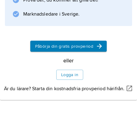
Prova det, du kommer att gilla det!
Marknadsledare i Sverige.
Påbörja din gratis provperiod
eller
Logga in
Är du lärare? Starta din kostnadsfria provperiod härifrån.